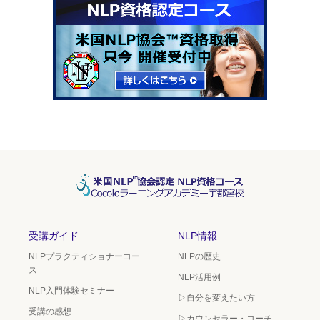
受講ガイド
NLP情報
NLPプラクティショナーコー
NLPの歴史
ス
NLP活用例
NLP入門体験セミナー
▷自分を変えたい方
受講の感想
▷カウンセラー・コーチ